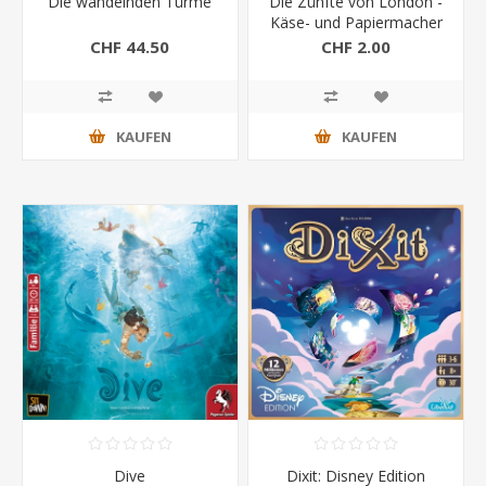
Die wandelnden Türme
Die Zünfte von London -
Käse- und Papiermacher
Erweiterung
CHF 44.50
CHF 2.00
KAUFEN
KAUFEN
Dive
Dixit: Disney Edition