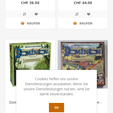
Grande Games)
CHF 36.50
CHF 44.00
KAUFEN
KAUFEN
Cookies helfen uns unsere
Dienstleistungen anzubieten. Wenn Sie
unsere Dienstleistungen nutzen, sind Sie
damit einverstanden.
Dominion - Hinterland - 5.
Dominion Fan-Edition -
Erweiterung
Erweiterung mit
OK
veredelten Karten (Rio
CHF 44.00
CHF 38.50