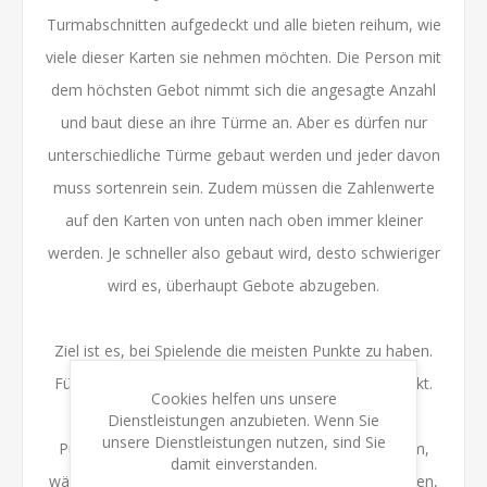
Turmabschnitten aufgedeckt und alle bieten reihum, wie
viele dieser Karten sie nehmen möchten. Die Person mit
dem höchsten Gebot nimmt sich die angesagte Anzahl
und baut diese an ihre Türme an. Aber es dürfen nur
unterschiedliche Türme gebaut werden und jeder davon
muss sortenrein sein. Zudem müssen die Zahlenwerte
auf den Karten von unten nach oben immer kleiner
werden. Je schneller also gebaut wird, desto schwieriger
wird es, überhaupt Gebote abzugeben.
Ziel ist es, bei Spielende die meisten Punkte zu haben.
Für jede Karte in den eigenen Türmen gibt es 1 Punkt.
Cookies helfen uns unsere
Für jede Karte in Türmen mit Turmspitze sogar 2
Dienstleistungen anzubieten. Wenn Sie
unsere Dienstleistungen nutzen, sind Sie
Punkte. Zusätzlich punktet der höchste eigene Turm,
damit einverstanden.
während Karten, die im Spielverlauf abgerissen wurden,