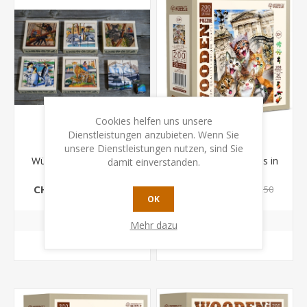
Cookies helfen uns unsere
Dienstleistungen anzubieten. Wenn Sie
unsere Dienstleistungen nutzen, sind Sie
Würfelpuzzle - Zoo 16-
Puzzle Holz M Kittens in
damit einverstanden.
teilig
London 200 Teile
CHF 36.40
CHF 13.20
CHF 45.50
CHF 16.50
OK
Mehr dazu
KAUFEN
KAUFEN