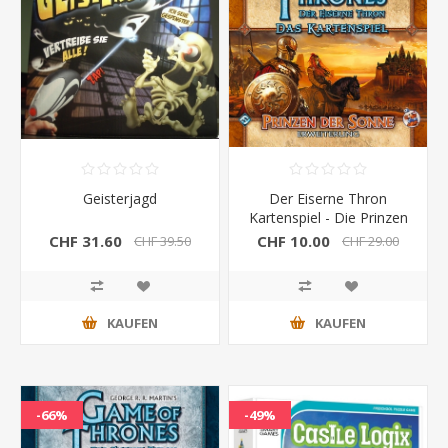
Geisterjagd
Der Eiserne Thron
Kartenspiel - Die Prinzen
der Sonne
CHF 31.60
CHF 10.00
CHF 39.50
CHF 29.00
KAUFEN
KAUFEN
-66%
-49%