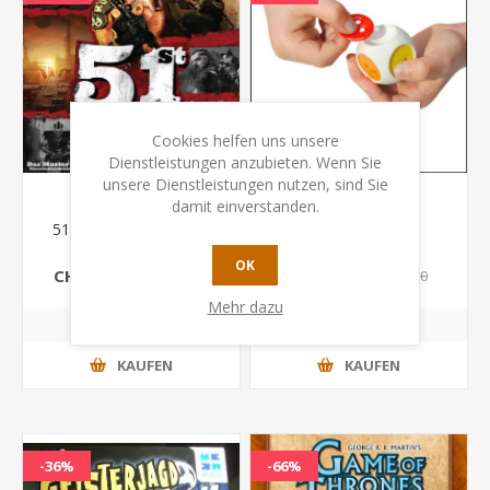
Cookies helfen uns unsere
Dienstleistungen anzubieten. Wenn Sie
unsere Dienstleistungen nutzen, sind Sie
damit einverstanden.
51st State: Master Set
Bilibo Pixel
(DEUTSCH)
OK
CHF 30.00
CHF 4.00
CHF 49.50
CHF 5.00
Mehr dazu
KAUFEN
KAUFEN
-36%
-66%