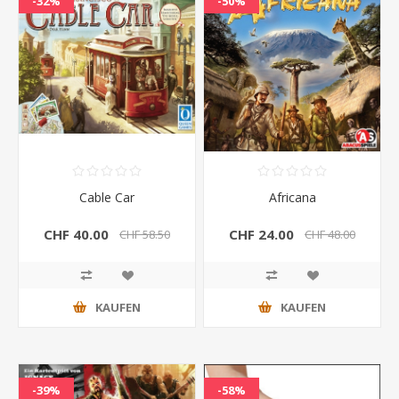
-32%
-50%
Cable Car
Africana
CHF 40.00
CHF 24.00
CHF 58.50
CHF 48.00
KAUFEN
KAUFEN
-39%
-58%