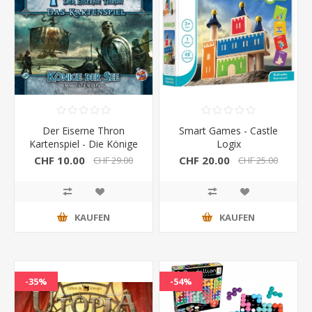
Der Eiserne Thron
Smart Games - Castle
Kartenspiel - Die Könige
Logix
der See
CHF 10.00
CHF 20.00
CHF 29.00
CHF 25.00
KAUFEN
KAUFEN
-35%
-54%