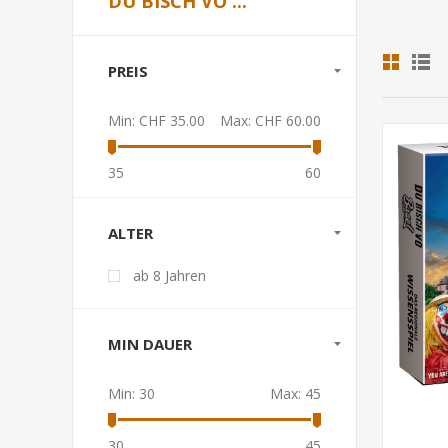
DU BISCH VO ...
PREIS
Min:
CHF 35.00
Max:
CHF 60.00
35
60
ALTER
ab 8 Jahren
MIN DAUER
Min:
30
Max:
45
30
45