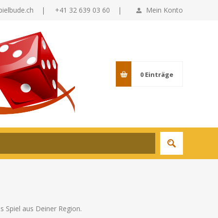
pielbude.ch
|
+41 32 639 03 60 |
Mein Konto
0
Einträge
as Spiel aus Deiner Region.