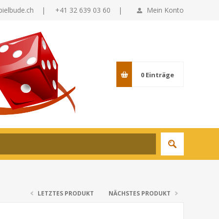
pielbude.ch
|
+41 32 639 03 60 |
Mein Konto
0
Einträge
LETZTES PRODUKT
NÄCHSTES PRODUKT