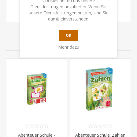
Cookies helfen uns unsere
Dienstleistungen anzubieten. Wenn Sie
Abenteuer Schule - Natur Bingo
(1)
unsere Dienstleistungen nutzen, sind Sie
damit einverstanden.
OK
VERWANDTE PRODUKTE
Mehr dazu
Abenteuer Schule -
Abenteuer Schule: Zahlen