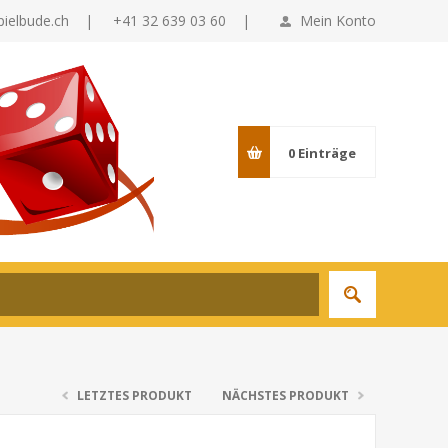
pielbude.ch
|
+41 32 639 03 60 |
Mein Konto
0
Einträge
LETZTES PRODUKT
NÄCHSTES PRODUKT