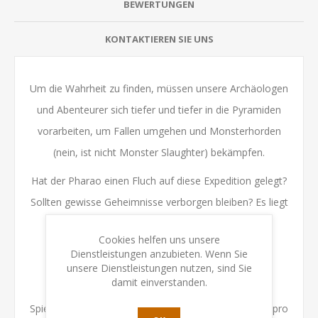
BEWERTUNGEN
KONTAKTIEREN SIE UNS
Um die Wahrheit zu finden, müssen unsere Archäologen
und Abenteurer sich tiefer und tiefer in die Pyramiden
vorarbeiten, um Fallen umgehen und Monsterhorden
(nein, ist nicht Monster Slaughter) bekämpfen.
Hat der Pharao einen Fluch auf diese Expedition gelegt?
Sollten gewisse Geheimnisse verborgen bleiben? Es liegt
an euch, die Erzählungen zu vervollständigen.
Cookies helfen uns unsere
Dienstleistungen anzubieten. Wenn Sie
Jeder Spieler übernimmt die Kontroller über einen
unsere Dienstleistungen nutzen, sind Sie
damit einverstanden.
Abenteurer und gemeinsam wird das modulare
Spielbrett erkundet. Jeder Spieler kann zwei Aktionen pro