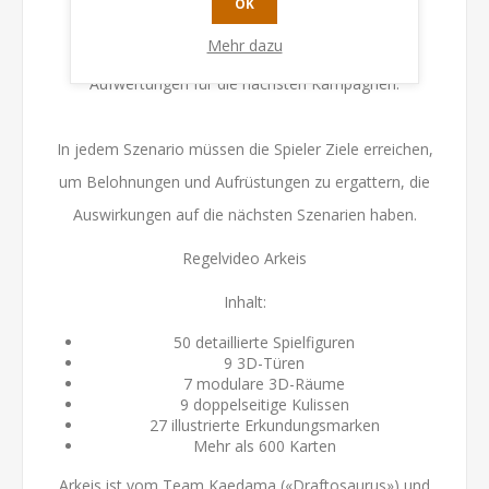
OK
Runde ausführen. Das Ergebnis deren Aktionen
Mehr dazu
beeinflussen die Ausrüstung und Charakter
Aufwertungen für die nächsten Kampagnen.
In jedem Szenario müssen die Spieler Ziele erreichen,
um Belohnungen und Aufrüstungen zu ergattern, die
Auswirkungen auf die nächsten Szenarien haben.
Regelvideo Arkeis
Inhalt:
50 detaillierte Spielfiguren
9 3D-Türen
7 modulare 3D-Räume
9 doppelseitige Kulissen
27 illustrierte Erkundungsmarken
Mehr als 600 Karten
Arkeis ist vom Team Kaedama («Draftosaurus») und