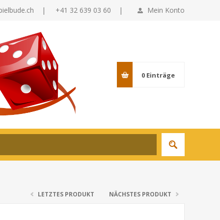
pielbude.ch
|
+41 32 639 03 60 |
Mein Konto
0
Einträge
LETZTES PRODUKT
NÄCHSTES PRODUKT