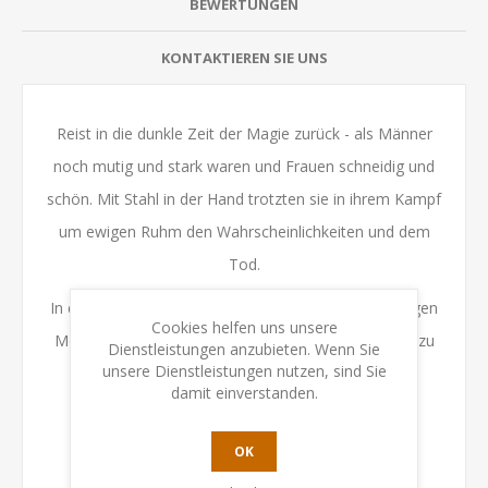
BEWERTUNGEN
KONTAKTIEREN SIE UNS
Reist in die dunkle Zeit der Magie zurück - als Männer
noch mutig und stark waren und Frauen schneidig und
schön. Mit Stahl in der Hand trotzten sie in ihrem Kampf
um ewigen Ruhm den Wahrscheinlichkeiten und dem
Tod.
In eurem Zug deckt ihr Abenteuerkarten auf, um gegen
Cookies helfen uns unsere
Monster zu kämpfen, Schätze zu finden und Runen zu
Dienstleistungen anzubieten. Wenn Sie
unsere Dienstleistungen nutzen, sind Sie
sammeln. Wenn euch die Monster über den Kopf
damit einverstanden.
wachsen sucht euch Mitstreiter!
OK
Wer wird der erfolgreichste Barbar?