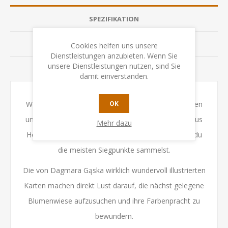
SPEZIFIKATION
BEWERTUNGEN
Cookies helfen uns unsere
Dienstleistungen anzubieten. Wenn Sie
unsere Dienstleistungen nutzen, sind Sie
KONTAKTIEREN SIE UNS
damit einverstanden.
Während des Spiels sammelst du verschiedene Pollen
OK
und bringst sie zu deinem Bienenstock. Mache daraus
Mehr dazu
Honig und werde zum fleißigsten Bienchen, indem du
die meisten Siegpunkte sammelst.
Die von Dagmara Gąska wirklich wundervoll illustrierten
Karten machen direkt Lust darauf, die nächst gelegene
Blumenwiese aufzusuchen und ihre Farbenpracht zu
bewundern.