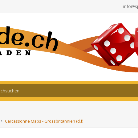
info@s
Carcassonne Maps - Grossbritannien (d,f)