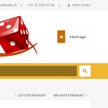
pielbude.ch
|
+41 32 639 03 60 |
Mein Konto
0
Einträge
LETZTES PRODUKT
NÄCHSTES PRODUKT