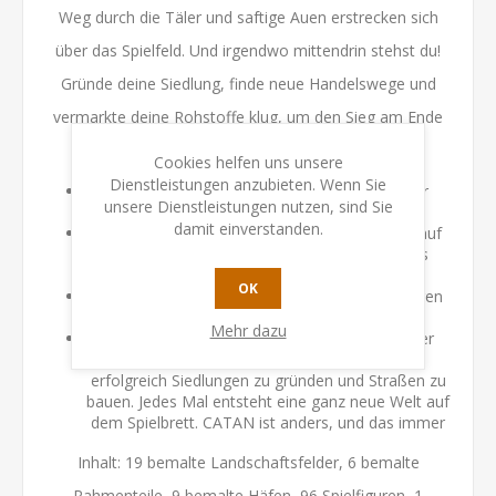
Weg durch die Täler und saftige Auen erstrecken sich
über das Spielfeld. Und irgendwo mittendrin stehst du!
Gründe deine Siedlung, finde neue Handelswege und
vermarkte deine Rohstoffe klug, um den Sieg am Ende
zu erringen.
Cookies helfen uns unsere
Dienstleistungen anzubieten. Wenn Sie
Der weltweite Spieleklassiker CATAN in einer
unsere Dienstleistungen nutzen, sind Sie
neuen Dimension
damit einverstanden.
Die Insel CATAN erhebt sich dreidimensional auf
dem Spieltisch und bietet so ein einzigartiges
Spielerlebnis
OK
Die 3D-Landschaftselder sind nach den Vorlagen
von Klaus Teuber modelliert und bemalt
Mehr dazu
Unkomplizierter Spielmechanismus mit großer
Vielfalt: Handle und tausche Rohstoffe, um
erfolgreich Siedlungen zu gründen und Straßen zu
bauen. Jedes Mal entsteht eine ganz neue Welt auf
dem Spielbrett. CATAN ist anders, und das immer
Inhalt: 19 bemalte Landschaftsfelder, 6 bemalte
Rahmenteile, 9 bemalte Häfen, 96 Spielfiguren, 1