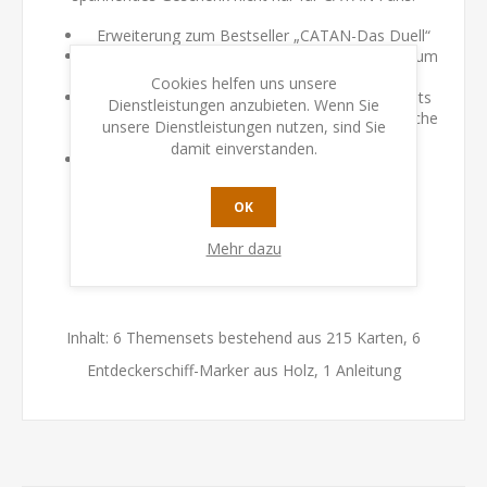
Erweiterung zum Bestseller „CATAN-Das Duell“
Das Kartenspiel für zwei Personen im Fürstentum
von Catan
Cookies helfen uns unsere
Diese Erweiterung bietet mit sechs Themensets
Dienstleistungen anzubieten. Wenn Sie
noch mehr Abwechslung und weitere strategische
unsere Dienstleistungen nutzen, sind Sie
Möglichkeiten.
damit einverstanden.
Mit kostenloser Erklär-App für den leichten
Spielzugang – mit und ohne App spielbar
OK
Mehr dazu
Inhalt: 6 Themensets bestehend aus 215 Karten, 6
Entdeckerschiff-Marker aus Holz, 1 Anleitung