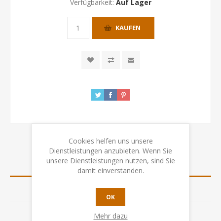
Verfügbarkeit:
Auf Lager
KAUFEN
Cookies helfen uns unsere
Dienstleistungen anzubieten. Wenn Sie
unsere Dienstleistungen nutzen, sind Sie
ÜBERSICHT
damit einverstanden.
SPEZIFIKATION
OK
BEWERTUNGEN
Mehr dazu