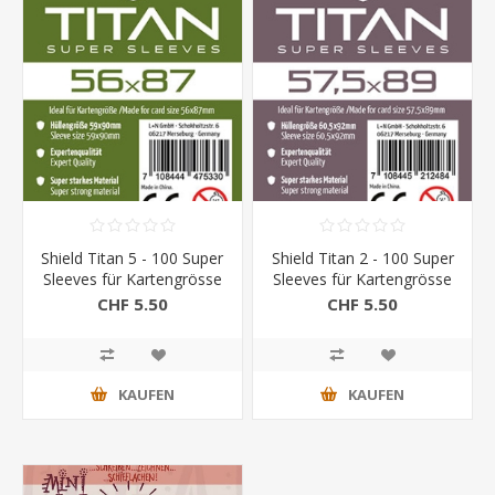
Shield Titan 5 - 100 Super
Shield Titan 2 - 100 Super
Sleeves für Kartengrösse
Sleeves für Kartengrösse
56 x 87 mm
57,5 x 89 mm
CHF 5.50
CHF 5.50
KAUFEN
KAUFEN