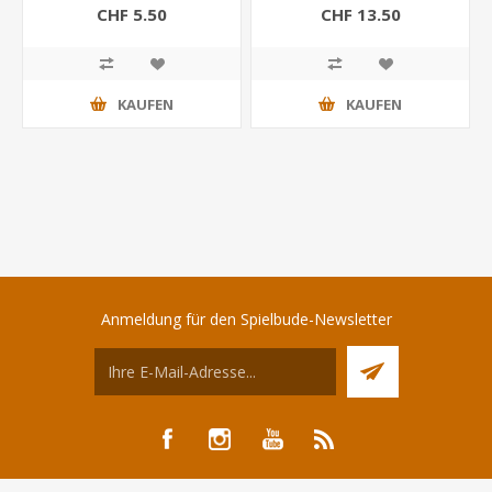
CHF 5.50
CHF 13.50
KAUFEN
KAUFEN
Anmeldung für den Spielbude-Newsletter