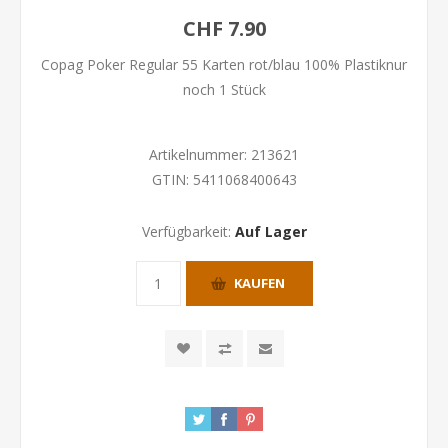
CHF 7.90
Copag Poker Regular 55 Karten rot/blau 100% Plastiknur
noch 1 Stück
Artikelnummer:
213621
GTIN:
5411068400643
Verfügbarkeit:
Auf Lager
KAUFEN