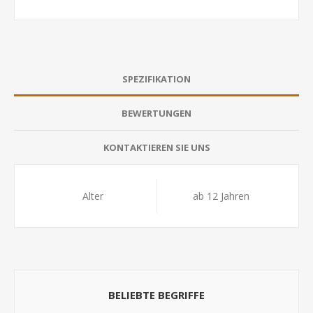
SPEZIFIKATION
BEWERTUNGEN
KONTAKTIEREN SIE UNS
Alter
ab 12 Jahren
BELIEBTE BEGRIFFE