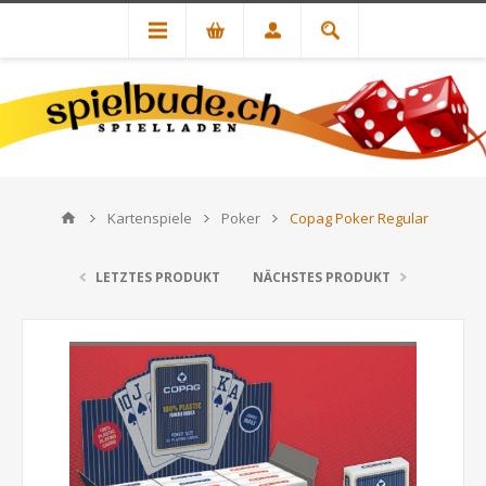
Kartenspiele
Poker
Copag Poker Regular
LETZTES PRODUKT
NÄCHSTES PRODUKT