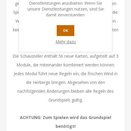
Dienstleistungen anzubieten. Wenn Sie
gewinnbringend unter die Erde zu bringen, stehen den
unsere Dienstleistungen nutzen, sind Sie
Spielern neue tödliche Hilfsmittel zur Verfügung, wie die
damit einverstanden.
Wolfsfalle, der Brunnen und der Schneehaufen. Denn
keiner verlässt die Herberge unversehrt. Ok, die meisten
OK
verlassen die Herberge sowieso nie wieder.
Mehr dazu
Die Schausteller enthält 56 neue Karten, aufgeteilt auf 3
Module, die miteinander kombiniert werden können.
Jedes Modul führt neue Regeln ein, die frischen Wind in
die Herberge bringen. Abgesehen von den
nachfolgenden Änderungen bleiben alle Regeln des
Grundspiels gültig.
ACHTUNG: Zum Spielen wird das Grundspiel
benötigt!