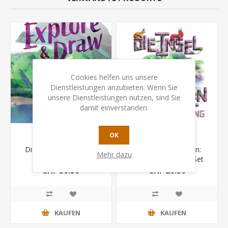
Cookies helfen uns unsere
Dienstleistungen anzubieten. Wenn Sie
unsere Dienstleistungen nutzen, sind Sie
damit einverstanden.
OK
Die Insel der Katzen –
Die Insel der Katzen:
Mehr dazu
Explore & Draw
Kickstarter Deluxe Set
(Erweiterung)
CHF 36.50
CHF 26.50
KAUFEN
KAUFEN