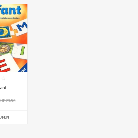
fant
HF 23.50
UFEN