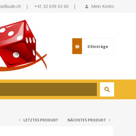
pielbude.ch
|
+41 32 639 03 60 |
Mein Konto
0
Einträge
LETZTES PRODUKT
NÄCHSTES PRODUKT