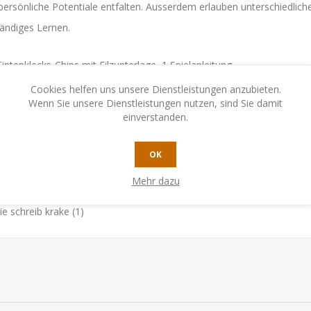
persönliche Potentiale entfalten. Ausserdem erlauben unterschiedlich
tändiges Lernen.
intenklecks-Chips mit Filzunterlage, 1 Spielanleitung
Cookies helfen uns unsere Dienstleistungen anzubieten.
Wenn Sie unsere Dienstleistungen nutzen, sind Sie damit
einverstanden.
OK
Mehr dazu
ie schreib krake
(1)