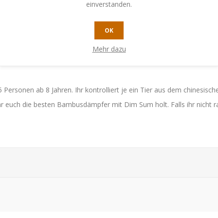
ch mit dem vollsten Magen zu verlassen! Aber ehe ihr euch verseht, 
einverstanden.
ehr erreichen. Leider sind aber auch die beliebtesten Dim Sum - die 
OK
ckvolle, in Lotusblätter eingewickelte Klebreis und die exotische Phö
Mehr dazu
 5 Personen ab 8 Jahren. Ihr kontrolliert je ein Tier aus dem chinesis
ihr euch die besten Bambusdämpfer mit Dim Sum holt. Falls ihr nicht 