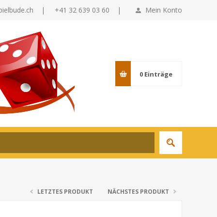
pielbude.ch
|
+41 32 639 03 60 |
Mein Konto
0
Einträge
LETZTES PRODUKT
NÄCHSTES PRODUKT