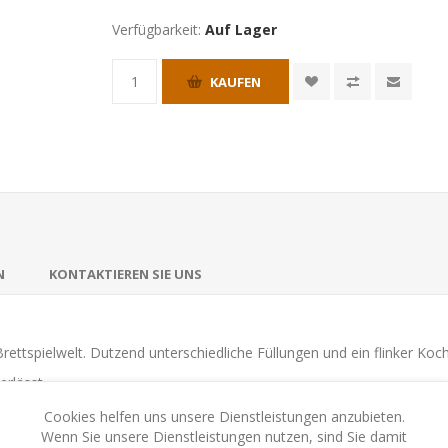
Verfügbarkeit:
Auf Lager
KAUFEN
N
KONTAKTIEREN SIE UNS
tspielwelt. Dutzend unterschiedliche Füllungen und ein flinker Koch 
rlässt.
Cookies helfen uns unsere Dienstleistungen anzubieten.
sitzt besondere Fähigkeiten und hat einen einzigartigen Geschmack, den
Wenn Sie unsere Dienstleistungen nutzen, sind Sie damit