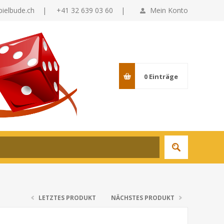
pielbude.ch
|
+41 32 639 03 60 |
Mein Konto
0
Einträge
LETZTES PRODUKT
NÄCHSTES PRODUKT