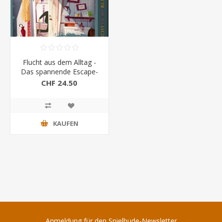
Flucht aus dem Alltag -
Das spannende Escape-
Spiel (Riva)
CHF 24.50
KAUFEN
Anmeldung für den Spielbude-Newsletter