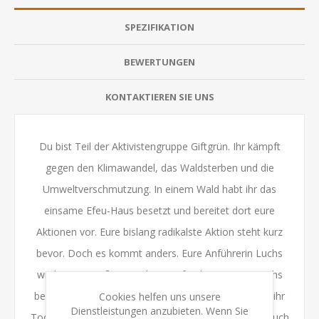
SPEZIFIKATION
BEWERTUNGEN
KONTAKTIEREN SIE UNS
Du bist Teil der Aktivistengruppe Giftgrün. Ihr kämpft
gegen den Klimawandel, das Waldsterben und die
Umweltverschmutzung. In einem Wald habt ihr das
einsame Efeu-Haus besetzt und bereitet dort eure
Aktionen vor. Eure bislang radikalste Aktion steht kurz
bevor. Doch es kommt anders. Eure Anführerin Luchs
wird tot am Fuß einer Klippe gefunden. Musste Luchs
beseitigt werden? War sie zu radikal geworden? Hat ihr
Cookies helfen uns unsere
Dienstleistungen anzubieten. Wenn Sie
Tod etwas mit der nächsten Aktion zu tun? Begebt euch