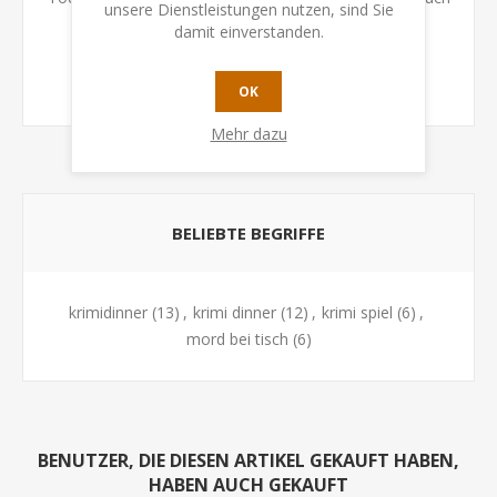
unsere Dienstleistungen nutzen, sind Sie
in den Wald und klärt den Mord an Luchs auf.
damit einverstanden.
Schwirigkeit 4/5
OK
Mehr dazu
BELIEBTE BEGRIFFE
krimidinner
(13)
,
krimi dinner
(12)
,
krimi spiel
(6)
,
mord bei tisch
(6)
BENUTZER, DIE DIESEN ARTIKEL GEKAUFT HABEN,
HABEN AUCH GEKAUFT