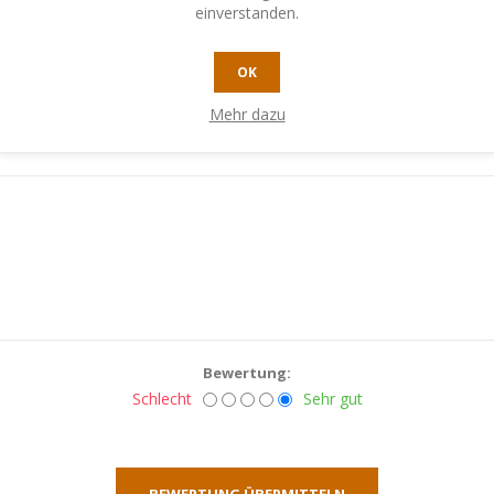
einverstanden.
Nur registrierte Benutzer können Produkte bewerten
ie Bewertung:
OK
Mehr dazu
Bewertung:
Schlecht
Sehr gut
BEWERTUNG ÜBERMITTELN