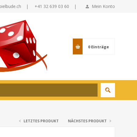
pielbude.ch
|
+41 32 639 03 60 |
Mein Konto
0
Einträge
LETZTES PRODUKT
NÄCHSTES PRODUKT