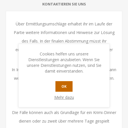
KONTAKTIEREN SIE UNS
Über Ermittlungsumschläge erhaltet ihr im Laufe der
Partie weitere Informationen und Hinweise zur Lösung
des Falls. In der finalen Abstimmung müsst ihr
entscheiden, ob die angeklagte Person schuldig oder
Cookies helfen uns unsere
nicht schuldig ist.
Dienstleistungen anzubieten. Wenn Sie
unsere Dienstleistungen nutzen, sind Sie
In Im Namen des Volkes - Fall 2: Der höllische Fährmann
damit einverstanden.
werden eine Leiche und 32 Orchideenblüten gefunden.
War es ein kaltblütiger Mord oder eine
OK
Kurzschlusshandlung?
Mehr dazu
Die Fälle können auch als Grundlage für ein Krimi-Dinner
dienen oder zu zweit über mehrere Tage gespielt