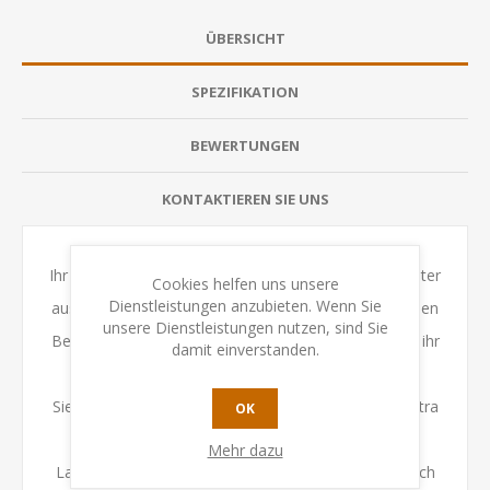
ÜBERSICHT
SPEZIFIKATION
BEWERTUNGEN
KONTAKTIEREN SIE UNS
Ihr legt die süßen Kaninchenkarten in einem 3×3-Raster
Cookies helfen uns unsere
Dienstleistungen anzubieten. Wenn Sie
aus und müsst dabei die auf den Karten vorgegebenen
unsere Dienstleistungen nutzen, sind Sie
Bedingungen beachten. Am Ende der Partie erhaltet ihr
damit einverstanden.
die auf euren Kaninchenkarten angegebenen
Siegpunkte. Durch einige Karten erhaltet ihr noch extra
OK
Punkte für bestimmte Endbedingungen,
Mehr dazu
Lagerungssymbole und übrige Ressourcen, aber auch