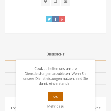
ÜBERSICHT
SPEZIFIKATION
Cookies helfen uns unsere
Dienstleistungen anzubieten. Wenn Sie
unsere Dienstleistungen nutzen, sind Sie
BEWERTUNGEN
damit einverstanden.
KONTAKTIEREN SIE UNS
OK
Mehr dazu
TomTecT fördert die Konzentration, die Geschicklichkeit