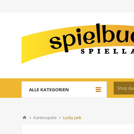
ALLE KATEGORIEN
Kartenspiele
Lucky Jack