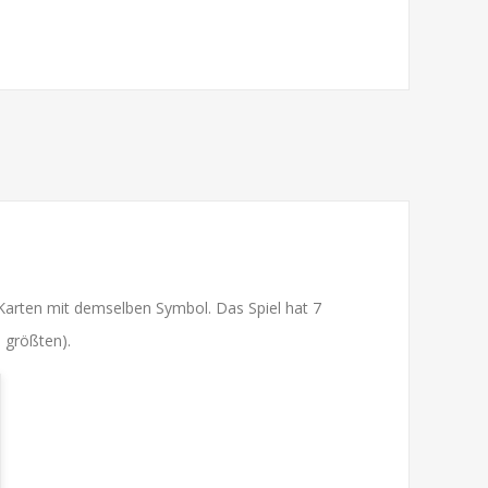
 4 Karten mit demselben Symbol. Das Spiel hat 7
 größten).
.