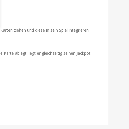
arten ziehen und diese in sein Spiel integrieren.
 Karte ablegt, legt er gleichzeitig seinen Jackpot