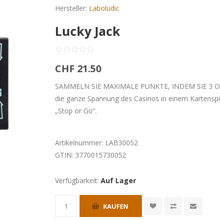
Hersteller:
Laboludic
Lucky Jack
CHF 21.50
SAMMELN SIE MAXIMALE PUNKTE, INDEM SIE 3 OD
die ganze Spannung des Casinos in einem Kartenspiel
„Stop or Go“.
Artikelnummer:
LAB30052
GTIN:
3770015730052
Verfügbarkeit:
Auf Lager
KAUFEN