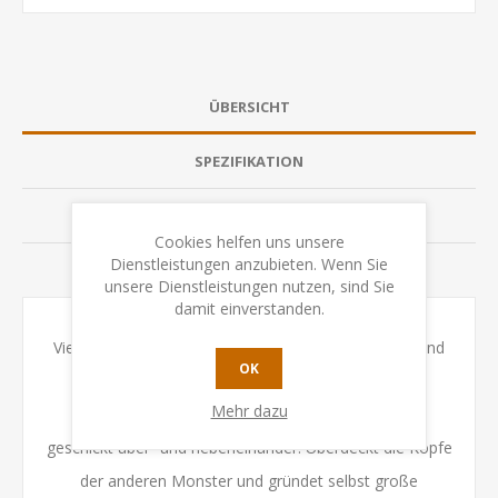
ÜBERSICHT
SPEZIFIKATION
BEWERTUNGEN
Cookies helfen uns unsere
Dienstleistungen anzubieten. Wenn Sie
KONTAKTIEREN SIE UNS
unsere Dienstleistungen nutzen, sind Sie
damit einverstanden.
Vier Monster reisen von der Erde ins All, um den Mond
OK
zu erobern. Natürlich gönnt keines von ihnen den
Mehr dazu
anderen den Sieg! Platziert eure Monster-Karten
geschickt über- und nebeneinander. Überdeckt die Köpfe
der anderen Monster und gründet selbst große