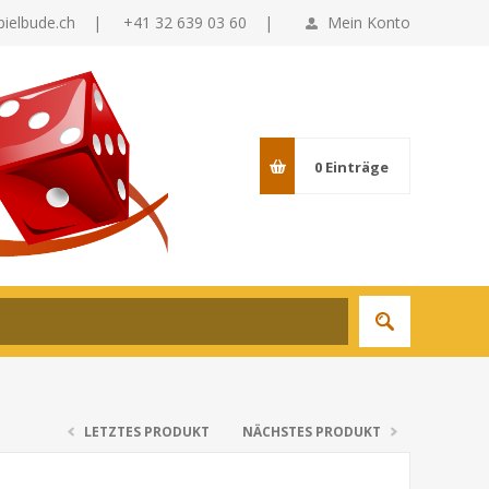
pielbude.ch
|
+41 32 639 03 60 |
Mein Konto
0
Einträge
LETZTES PRODUKT
NÄCHSTES PRODUKT