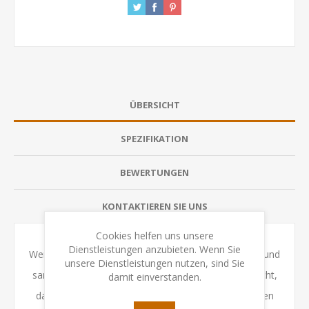
ÜBERSICHT
SPEZIFIKATION
BEWERTUNGEN
KONTAKTIEREN SIE UNS
Cookies helfen uns unsere
Dienstleistungen anzubieten. Wenn Sie
Wer besetzt das höchste Feld auf dem großen Berg und
unsere Dienstleistungen nutzen, sind Sie
sammelt wertvolle Bonus-Marker? Vergesst aber nicht,
damit einverstanden.
dass euch Ziegen auf dem großen Berg nicht auf den