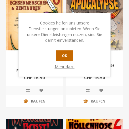
Cookies helfen uns unsere
Dienstleistungen anzubieten. Wenn Sie
unsere Dienstleistungen nutzen, sind Sie
damit einverstanden.
OK
Munchkin 8 -
Munchkin Apokalypse
Mehr dazu
Echsenmenschen &
Zentauren
CHF 16.50
CHF 16.50
KAUFEN
KAUFEN