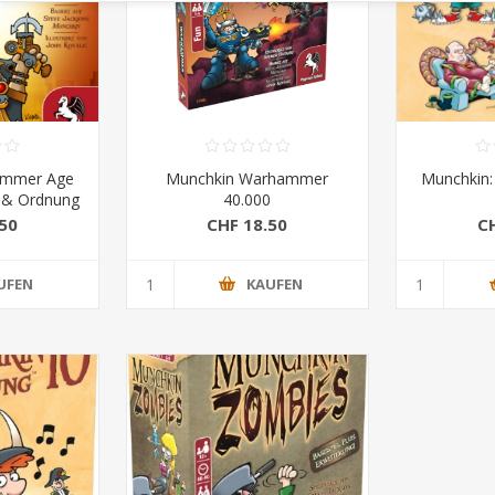
ammer Age
Munchkin Warhammer
Munchkin: 
s & Ordnung
40.000
50
CHF 18.50
C
UFEN
KAUFEN