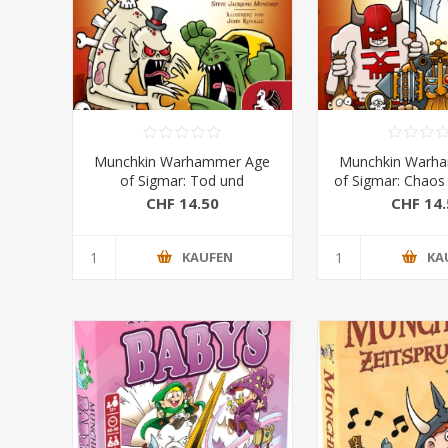
Munchkin Warhammer Age
Munchkin Warh
of Sigmar: Tod und
of Sigmar: Chao
Zerstörung Erw.
Erw.
CHF 14.50
CHF 14.
KAUFEN
KA