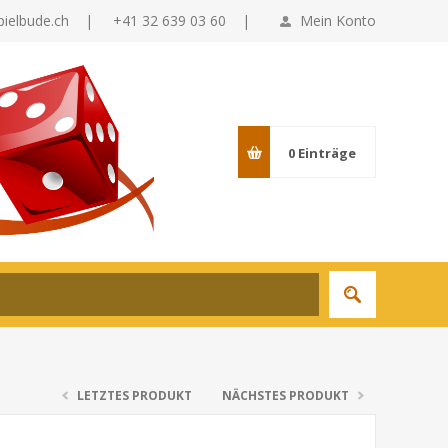
pielbude.ch
|
+41 32 639 03 60 |
Mein Konto
0
Einträge
LETZTES PRODUKT
NÄCHSTES PRODUKT