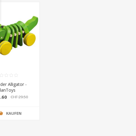
er Alligator -
lanToys
.60
CHF 29.50
KAUFEN