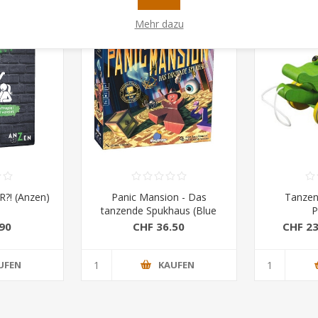
Mehr dazu
?! (Anzen)
Panic Mansion - Das
Tanzend
tanzende Spukhaus (Blue
P
Orange)
90
CHF 36.50
CHF 23
UFEN
KAUFEN