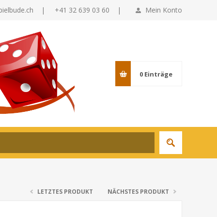
pielbude.ch
|
+41 32 639 03 60 |
Mein Konto
0
Einträge
LETZTES PRODUKT
NÄCHSTES PRODUKT