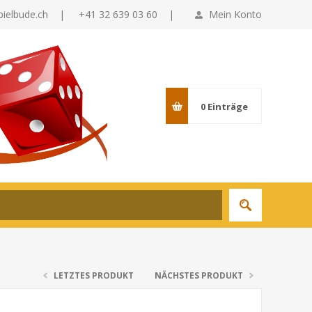
pielbude.ch
|
+41 32 639 03 60 |
Mein Konto
0
Einträge
LETZTES PRODUKT
NÄCHSTES PRODUKT