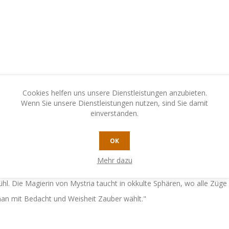
Cookies helfen uns unsere Dienstleistungen anzubieten.
Wenn Sie unsere Dienstleistungen nutzen, sind Sie damit
einverstanden.
N
KONTAKTIEREN SIE UNS
OK
Mehr dazu
 Geist. Die Magierin hat Mystria, ein Spiel, das Scharfsinn preist. Wo M
efühl. Die Magierin von Mystria taucht in okkulte Sphären, wo alle 
er man mit Bedacht und Weisheit Zauber wählt."