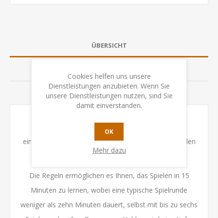
ÜBERSICHT
BEWERTUNGEN
Cookies helfen uns unsere
Dienstleistungen anzubieten. Wenn Sie
KONTAKTIEREN SIE UNS
unsere Dienstleistungen nutzen, sind Sie
damit einverstanden.
Die Rondelle bieten eine weitere taktische Ebene,
OK
einschliesslich der hinterhältigen und herausfordernden
Mehr dazu
KI des Feindes.
Die Regeln ermöglichen es Ihnen, das Spielen in 15
Minuten zu lernen, wobei eine typische Spielrunde
weniger als zehn Minuten dauert, selbst mit bis zu sechs