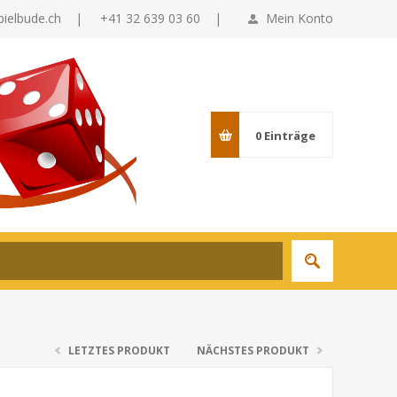
pielbude.ch
|
+41 32 639 03 60 |
Mein Konto
0
Einträge
LETZTES PRODUKT
NÄCHSTES PRODUKT