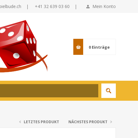
pielbude.ch
|
+41 32 639 03 60 |
Mein Konto
0
Einträge
LETZTES PRODUKT
NÄCHSTES PRODUKT