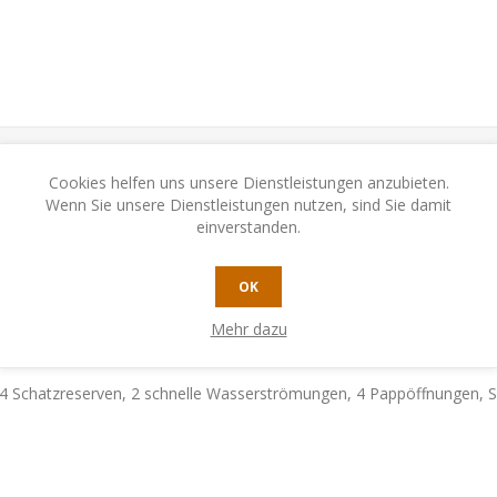
Cookies helfen uns unsere Dienstleistungen anzubieten.
Wenn Sie unsere Dienstleistungen nutzen, sind Sie damit
N
KONTAKTIEREN SIE UNS
einverstanden.
OK
 oder mit anderen Spielern zu handeln, um alle Schätze zurückzuhole
Mehr dazu
t den 4 einzigartigen Poseidon-Schätzen in den Hafen zurückkehren.
en, 4 Schatzreserven, 2 schnelle Wasserströmungen, 4 Pappöffnungen