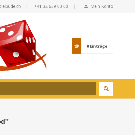
pielbude.ch
|
+41 32 639 03 60 |
Mein Konto
0
Einträge
od