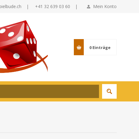
pielbude.ch
|
+41 32 639 03 60 |
Mein Konto
0
Einträge