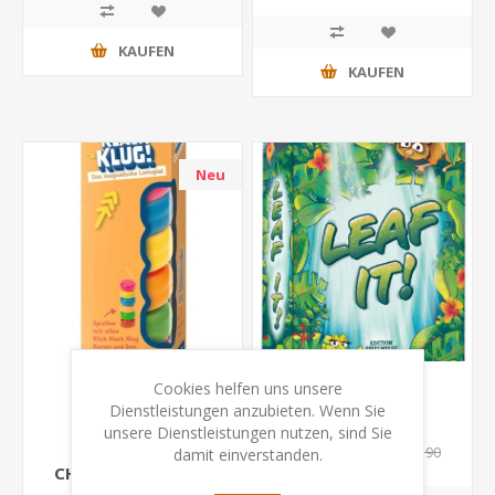
KAUFEN
KAUFEN
Neu
Cookies helfen uns unsere
Dienstleistungen anzubieten. Wenn Sie
Klick Klack Klug –
Leaf it!
unsere Dienstleistungen nutzen, sind Sie
Magnetturm
CHF 11.92
CHF 14.90
damit einverstanden.
CHF 14.80
CHF 18.50