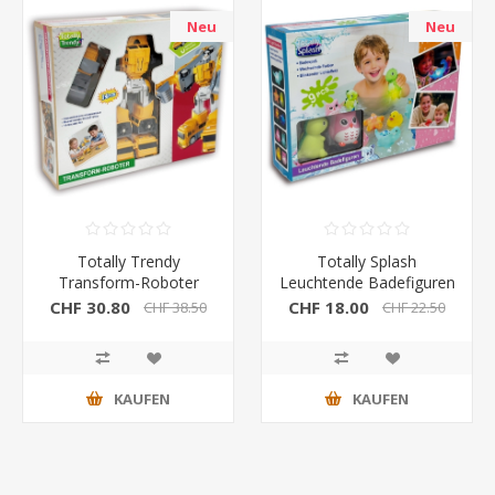
Neu
Neu
Totally Trendy
Totally Splash
Transform-Roboter
Leuchtende Badefiguren
9 Stück
CHF 30.80
CHF 18.00
CHF 38.50
CHF 22.50
KAUFEN
KAUFEN