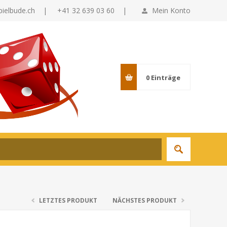
pielbude.ch
|
+41 32 639 03 60 |
Mein Konto
0
Einträge
LETZTES PRODUKT
NÄCHSTES PRODUKT