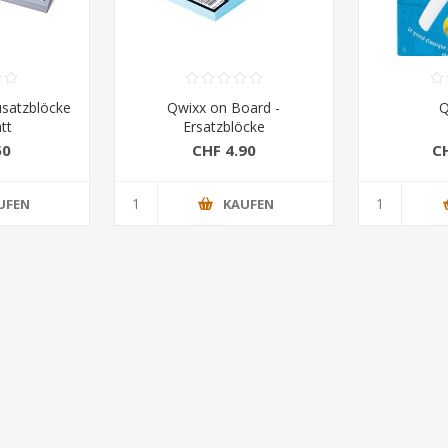
usatzblöcke
Qwixx on Board -
Q
tt
Ersatzblöcke
50
CHF 4.90
C
UFEN
KAUFEN