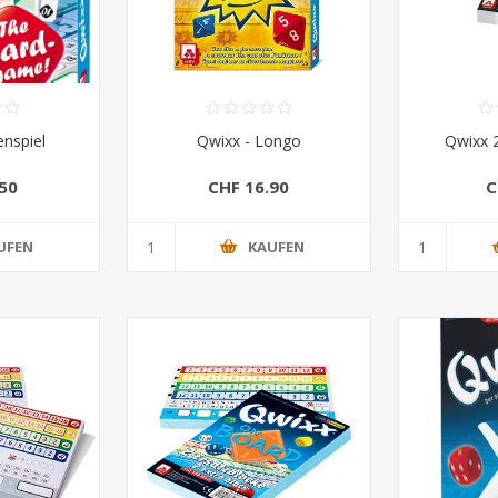
enspiel
Qwixx - Longo
Qwixx 
50
CHF 16.90
C
UFEN
KAUFEN