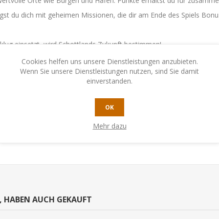
st wertvolle Orte wie Burgen und Häfen. Punkte erhältst du für zusam
rgst du dich mit geheimen Missionen, die dir am Ende des Spiels Bon
klug einsetzt, wird Schottlands Zukunft bestimmen!
Cookies helfen uns unsere Dienstleistungen anzubieten.
Wenn Sie unsere Dienstleistungen nutzen, sind Sie damit
einverstanden.
OK
Mehr dazu
N, HABEN AUCH GEKAUFT