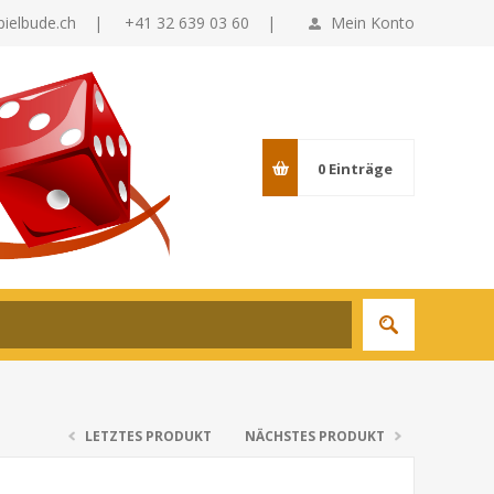
pielbude.ch
|
+41 32 639 03 60 |
Mein Konto
0
Einträge
LETZTES PRODUKT
NÄCHSTES PRODUKT