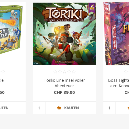
le
Toriki: Eine Insel voller
Boss Fight
Abenteuer
zum Kenne
50
CHF 39.90
C
UFEN
KAUFEN