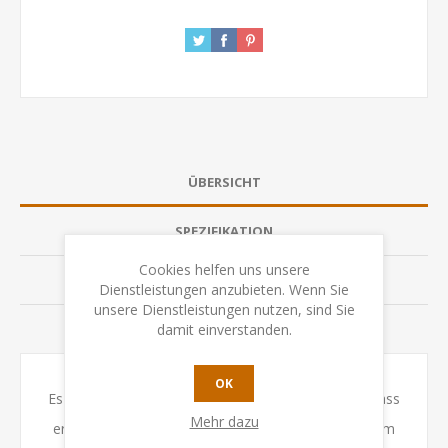
ÜBERSICHT
SPEZIFIKATION
Cookies helfen uns unsere
BEWERTUNGEN
Dienstleistungen anzubieten. Wenn Sie
unsere Dienstleistungen nutzen, sind Sie
damit einverstanden.
KONTAKTIEREN SIE UNS
OK
Es ist ein hitziger Kampf, in dem jeder zeigen will, dass
Mehr dazu
er das beste Waldsüppchen kocht! Wer schmeckt am