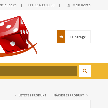
pielbude.ch
|
+41 32 639 03 60 |
Mein Konto
0
Einträge
LETZTES PRODUKT
NÄCHSTES PRODUKT