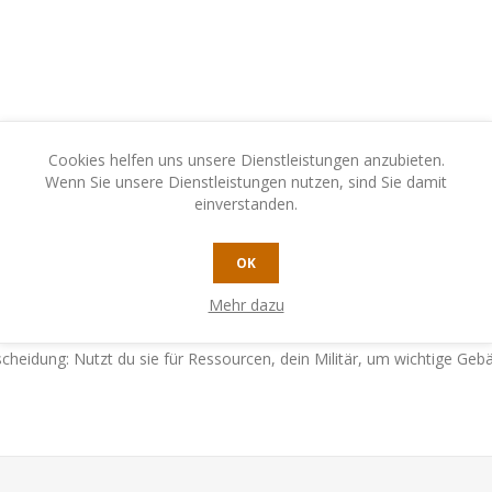
Cookies helfen uns unsere Dienstleistungen anzubieten.
Wenn Sie unsere Dienstleistungen nutzen, sind Sie damit
einverstanden.
N
KONTAKTIEREN SIE UNS
OK
Mehr dazu
führen – um das zu erreichen, sammelst du Siegpunkte, etwa durch er
tscheidung: Nutzt du sie für Ressourcen, dein Militär, um wichtige Ge