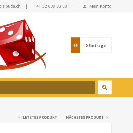
pielbude.ch
|
+41 32 639 03 60 |
Mein Konto
0
Einträge
LETZTES PRODUKT
NÄCHSTES PRODUKT