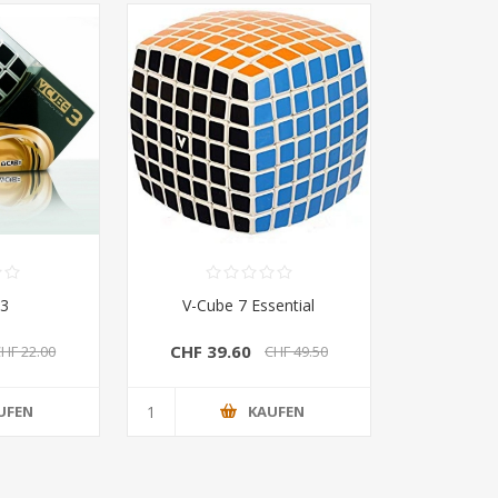
 3
V-Cube 7 Essential
CHF 39.60
HF 22.00
CHF 49.50
UFEN
KAUFEN