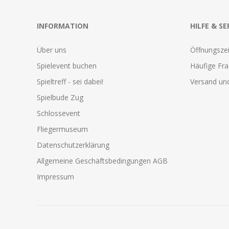
INFORMATION
HILFE & SE
Über uns
Öffnungszei
Spielevent buchen
Häufige Fr
Spieltreff - sei dabei!
Versand und
Spielbude Zug
Schlossevent
Fliegermuseum
Datenschutzerklärung
Allgemeine Geschäftsbedingungen AGB
Impressum