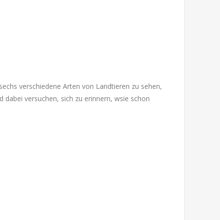
te sechs verschiedene Arten von Landtieren zu sehen,
d dabei versuchen, sich zu erinnern, wsie schon