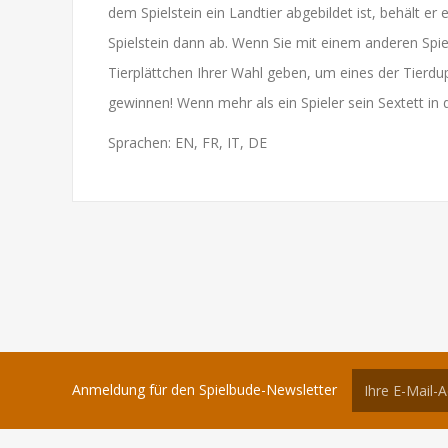
dem Spielstein ein Landtier abgebildet ist, behält er
Spielstein dann ab. Wenn Sie mit einem anderen Spiel
Tierplättchen Ihrer Wahl geben, um eines der Tierdu
gewinnen! Wenn mehr als ein Spieler sein Sextett in 
Sprachen: EN, FR, IT, DE
Anmeldung für den Spielbude-Newsletter