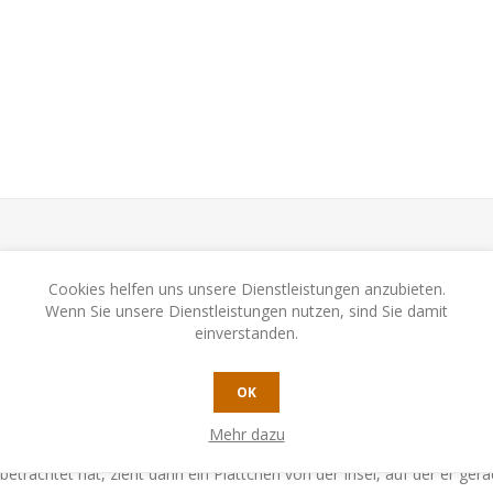
Cookies helfen uns unsere Dienstleistungen anzubieten.
N
KONTAKTIEREN SIE UNS
Wenn Sie unsere Dienstleistungen nutzen, sind Sie damit
einverstanden.
sechs verschiedenen Landtiere, zwei Wale und je drei der vier anderen 
OK
r mit der Vorderseite nach unten) um jede der zehn Inseln, während di
Mehr dazu
 beliebiges Plättchen verdeckt auf dem Spielbrett, zieht dann zu einer
 betrachtet hat, zieht dann ein Plättchen von der Insel, auf der er g