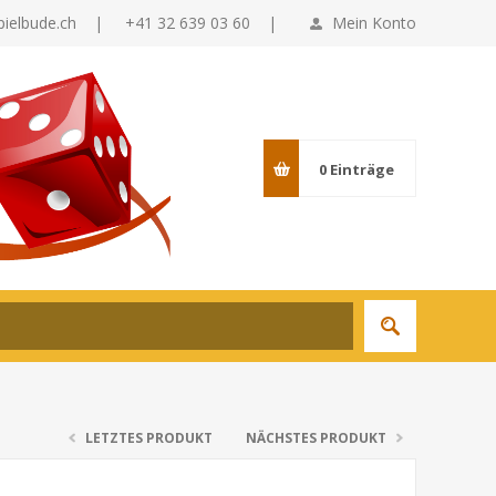
pielbude.ch
|
+41 32 639 03 60 |
Mein Konto
0
Einträge
LETZTES PRODUKT
NÄCHSTES PRODUKT