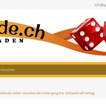
info@s
lafende Götter: Gezeiten des Untergang Erw. (Schwerkraft Verlag)